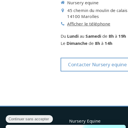
Nursery equine
45 chemin du moulin de calais
14100
Marolles
Afficher le téléphone
Du
Lundi
au
Samedi
de
8h
à
19h
Le
Dimanche
de
8h
à
14h
Contacter Nursery equine
Nursery Equine
Centre d'insemination