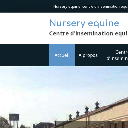
Nursery equine, centre d'insemination equi
Nursery equine
Centre d'insemination equi
Centr
Accueil
A propos
d'insemin