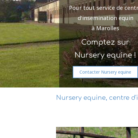
Pour tout service de cent
d'insemination equin
à Marolles
Comptez sur
Nursery equine !
Contacter Nursery equine
Nursery equine, centre d