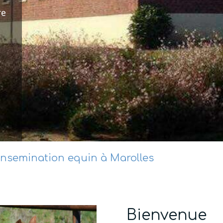
re
'insemination equin à Marolles
Bienvenue