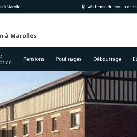
n à Marolles
45 chemin du moulin de cal
n à Marolles
e
Pensions
Poulinages
Débourrage
E
ation